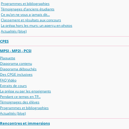
Programmes et bibliographies
Témoignages d'anciens étudiants
Ce qu'on ne vous a jamais dit...
Classement et résultats aux concours
La prépa hors les murs: un aperçu en photos
Actualités (blog)
CPES
MPSI - MP2I - PCSI
Plaquette
Diaporama contenu
Diaporama débouchés
Des CPGE inclusives
FAQ Vidéo
Extraits de cours
La prépa vu par les enseignants
Pendant ce temps en TP...
Témoignages des élèves
Programmes et bibliographies
Actualités (blog)
Rencontres et immersions