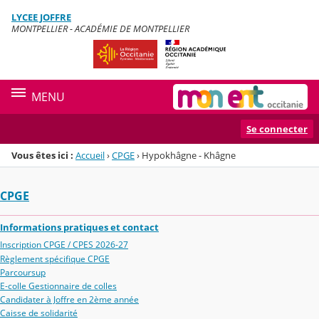
Panneau de gestion des cookies
LYCEE JOFFRE
Menu de la rubrique
Contenu
MONTPELLIER - ACADÉMIE DE MONTPELLIER
MENU
Se connecter
Vous êtes ici :
Accueil
›
CPGE
›
Hypokhâgne - Khâgne
CPGE
Informations pratiques et contact
Inscription CPGE / CPES 2026-27
Règlement spécifique CPGE
Parcoursup
E-colle Gestionnaire de colles
Candidater à Joffre en 2ème année
Caisse de solidarité